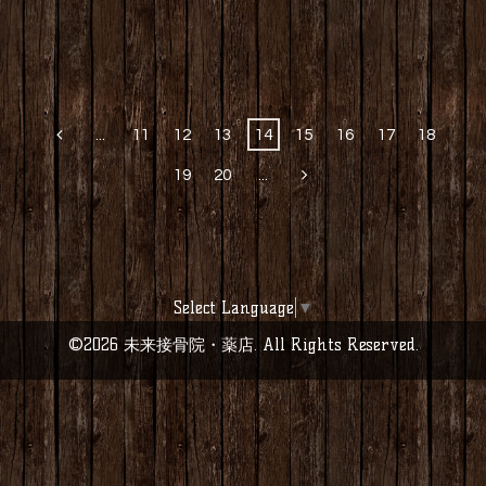
...
11
12
13
14
15
16
17
18
19
20
...
Select Language
▼
©2026
未来接骨院・薬店
. All Rights Reserved.