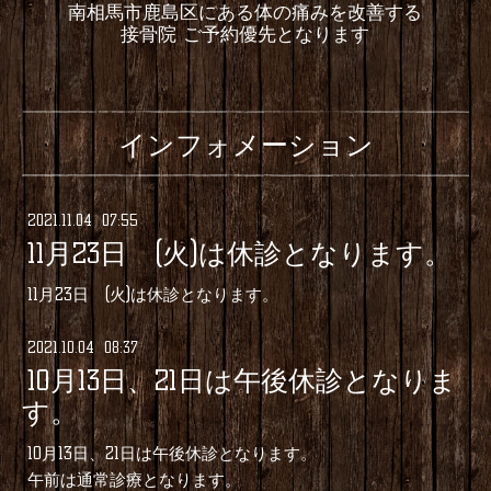
南相馬市鹿島区にある体の痛みを改善する
接骨院 ご予約優先となります
インフォメーション
2021
.
11
.
04 07:55
11月23日 (火)は休診となります。
11月23日 (火)は休診となります。
2021
.
10
.
04 08:37
10月13日、21日は午後休診となりま
す。
10月13日、21日は午後休診となります。
午前は通常診療となります。