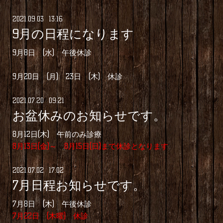
2021
.
09
.
03 13:16
9月の日程になります
9月8日 (水) 午後休診
9月20日 (月) 23日 (木) 休診
2021
.
07
.
20 09:21
お盆休みのお知らせです。
8月12日(木) 午前のみ診療
8月13日(金)～ 8月15日(日)まで休診となります
2021
.
07
.
02 17:02
7月日程お知らせです。
7月8日 (木) 午後休診
7月22日 (木曜) 休診