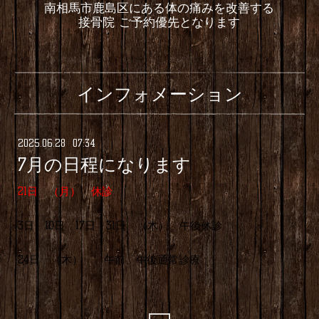
南相馬市鹿島区にある体の痛みを改善する
接骨院 ご予約優先となります
インフォメーション
2025
.
06
.
28 07:34
7月の日程になります
21日 （月） 休診
3日 10日 17日 31日 （木） 午後休診
24日 （木） 午前、午後通常診療