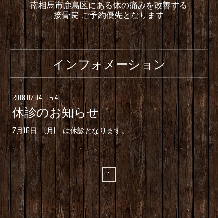
南相馬市鹿島区にある体の痛みを改善する
接骨院 ご予約優先となります
インフォメーション
2018
.
07
.
04 15:41
休診のお知らせ
7月16日 (月) は休診となります。
1