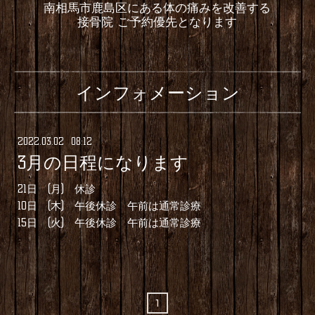
南相馬市鹿島区にある体の痛みを改善する
接骨院 ご予約優先となります
インフォメーション
2022
.
03
.
02 08:12
3月の日程になります
21日 (月) 休診
10日 (木) 午後休診 午前は通常診療
15日 (火) 午後休診 午前は通常診療
1