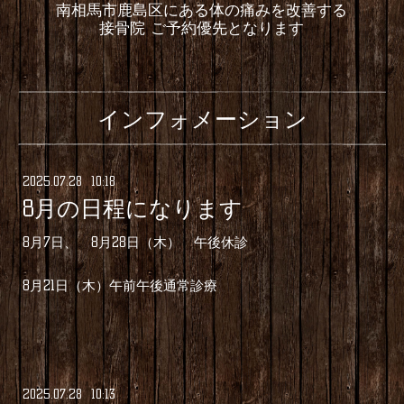
南相馬市鹿島区にある体の痛みを改善する
接骨院 ご予約優先となります
インフォメーション
2025
.
07
.
28 10:18
8月の日程になります
8月7日、 8月28日（木） 午後休診
8月21日（木）午前午後通常診療
2025
.
07
.
28 10:13