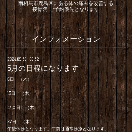
南相馬市鹿島区にある体の痛みを改善する
接骨院 ご予約優先となります
インフォメーション
2024
.
05
.
30 08:32
6月の日程になります
6日 （木）
13日 （木）
２０日 （木）
27日 （木）
午後休診となります。午前は通常診療となります。