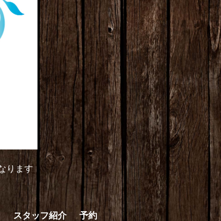
なります
ン
スタッフ紹介
予約