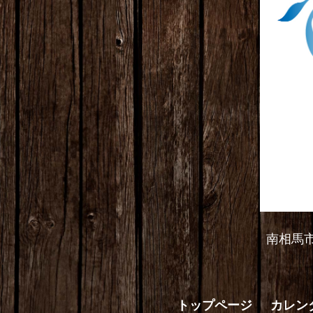
南相馬
トップページ
カレン