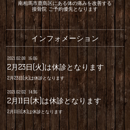
南相馬市鹿島区にある体の痛みを改善する
接骨院 ご予約優先となります
インフォメーション
2021
.
02
.
08 16:06
2月23日(火)は休診となります
2月23日(火)は休診となります
2021
.
02
.
02 14:36
2月11日(木)は休診となります
2月11日(木)は休診となります