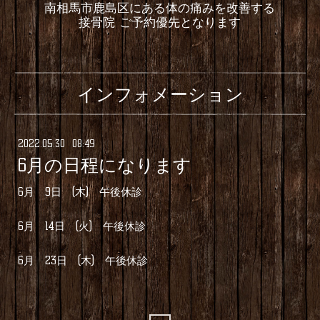
南相馬市鹿島区にある体の痛みを改善する
接骨院 ご予約優先となります
インフォメーション
2022
.
05
.
30 08:49
6月の日程になります
6月 9日 (木) 午後休診
6月 14日 (火) 午後休診
6月 23日 (木) 午後休診