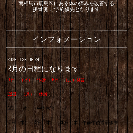
南相馬市鹿島区にある体の痛みを改善する
接骨院 ご予約優先となります
インフォメーション
2026
.
01
.
26 16:24
2月の日程になります
11日 （水） 休診 16日 （月）休診
23日 （月） 休診
5日 （木） 午後休診
12日（木） 19日（木） 26日（木）午前午後通常診療