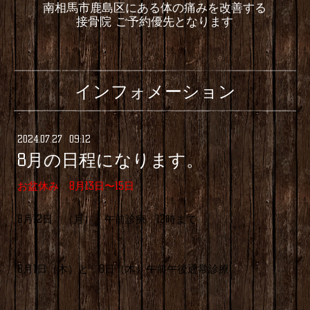
南相馬市鹿島区にある体の痛みを改善する
接骨院 ご予約優先となります
インフォメーション
2024
.
07
.
27 09:12
8月の日程になります。
お盆休み 8月13日〜15日
8月12日 （月） 午前診療 12時まで
8月1日（木）と 8日（木）午前午後通常診療