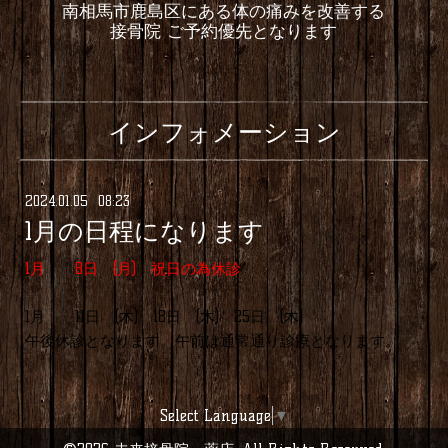
南相馬市鹿島区にある体の痛みを改善する
接骨院 ご予約優先となります
インフォメーション
2024
.
01
.
05 08:23
1月の日程になります
1月 8日 (月) 祝日の為休診
1月 11日 (木) 18日 (木) 25日 (木)
午後休診となります。午前は通常通り診療となります。
Select Language
▼