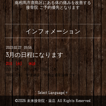
南相馬市鹿島区にある体の痛みを改善する
接骨院 ご予約優先となります
インフォメーション
2023
.
02
.
27 09:56
3月の日程になります
21日 (火) 休診
2日 (木) 9日 (木) 16日 (木)
30日 (木) 午後休診、午前は通常診療です
Select Language
▼
©2026
未来接骨院・薬店
. All Rights Reserved.