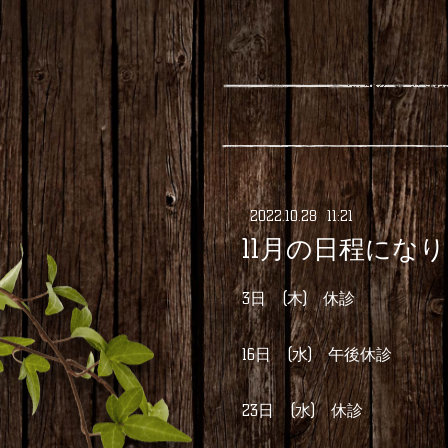
2022
.
10
.
28 11:21
11月の日程にな
3日 (木) 休診
16日 (水) 午後休診
23日 (水) 休診