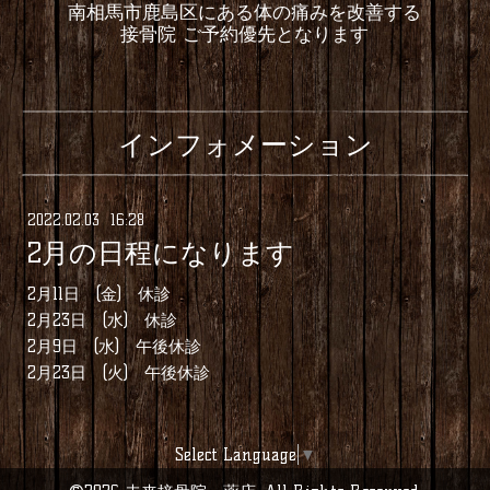
南相馬市鹿島区にある体の痛みを改善する
接骨院 ご予約優先となります
インフォメーション
2022
.
02
.
03 16:28
2月の日程になります
2月11日 (金) 休診
2月23日 (水) 休診
2月9日 (水) 午後休診
2月23日 (火) 午後休診
Select Language
▼