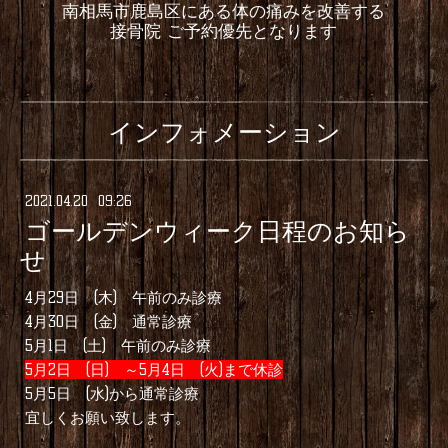
南相馬市鹿島区にある体の痛みを改善する
接骨院 ご予約優先となります
インフォメーション
2021
.
04
.
20 09:26
ゴールデンウィーク日程のお知ら
せ
4月29日 (木) 午前のみ診療
4月30日 (金) 通常診療
5月1日 (土) 午前のみ診療
5月2日 (日) ～5月4日 (火)まで休診
5月5日 (水)から通常診療
宜しくお願い致します。