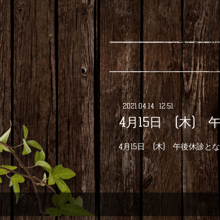
2021
.
04
.
14 12:51
4月15日 (木)
4月15日 (木) 午後休診と