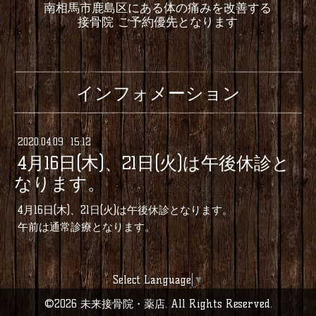
南相馬市鹿島区にある体の痛みを改善する
接骨院 ご予約優先となります
インフォメーション
2020
.
04
.
09 15:12
4月16日(木)、21日(火)は午後休診と
なります。
4月16日(木)、21日(火)は午後休診となります。
午前は通常診療となります。
Select Language
▼
©2026
未来接骨院・薬店
. All Rights Reserved.