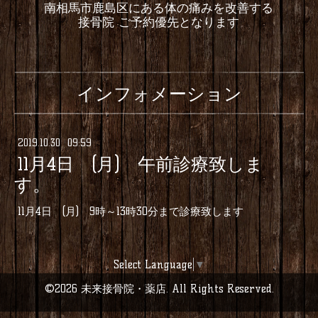
南相馬市鹿島区にある体の痛みを改善する
接骨院 ご予約優先となります
インフォメーション
2019
.
10
.
30 09:59
11月4日 (月) 午前診療致しま
す。
11月4日 (月) 9時～13時30分まで診療致します
Select Language
▼
©2026
未来接骨院・薬店
. All Rights Reserved.