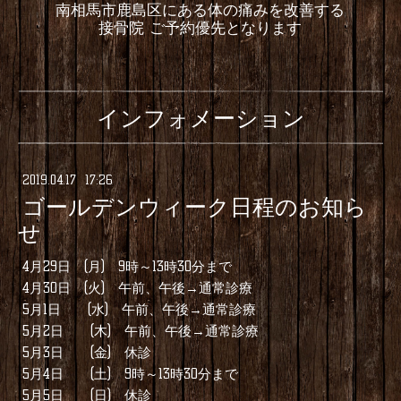
南相馬市鹿島区にある体の痛みを改善する
接骨院 ご予約優先となります
インフォメーション
2019
.
04
.
17 17:26
ゴールデンウィーク日程のお知ら
せ
4月29日 (月) 9時～13時30分まで
4月30日 (火) 午前、午後→通常診療
5月1日 (水) 午前、午後→通常診療
5月2日 (木) 午前、午後→通常診療
5月3日 (金) 休診
5月4日 (土) 9時～13時30分まで
5月5日 (日) 休診