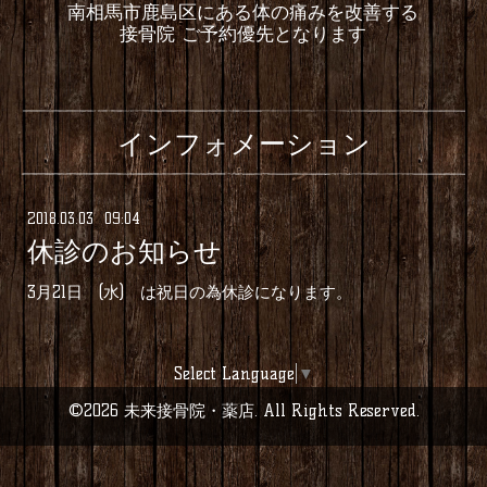
南相馬市鹿島区にある体の痛みを改善する
接骨院 ご予約優先となります
インフォメーション
2018
.
03
.
03 09:04
休診のお知らせ
3月21日 (水) は祝日の為休診になります。
Select Language
▼
©2026
未来接骨院・薬店
. All Rights Reserved.