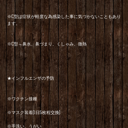
※C型は症状が軽度な為感染した事に気づかないこともあり
ます。
※C型→鼻水、鼻づまり、くしゃみ、微熱
★インフルエンザの予防
※ワクチン接種
※マスク装着(1日5枚程交換)
※手洗い、うがい