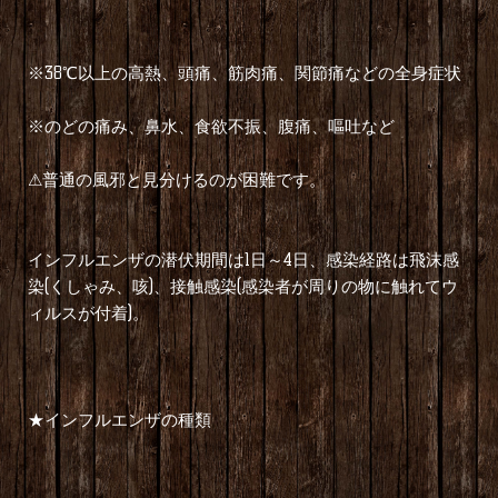
※38℃以上の高熱、頭痛、筋肉痛、関節痛などの全身症状
※のどの痛み、鼻水、食欲不振、腹痛、嘔吐など
⚠普通の風邪と見分けるのが困難です。
インフルエンザの潜伏期間は1日～4日、感染経路は飛沫感
染(くしゃみ、咳)、接触感染(感染者が周りの物に触れてウ
ィルスが付着)。
★インフルエンザの種類