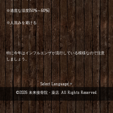
※適度な湿度(50%～60%)
※人混みを避ける
特に今年はインフルエンザが流行している模様なので注意
しましょう。
Select Language
▼
©2026
未来接骨院・薬店
. All Rights Reserved.