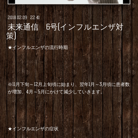
2018
.
02
.
09 22:41
未来通信 6号(インフルエンザ対
策)
★インフルエンザの流行時期
※11月下旬～12月上旬頃に始まり、翌年1月～3月頃に患者数
が増加、4月～5月にかけて減少していきます。
★インフルエンザの症状