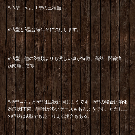
※A型、B型、C型の三種類
※A型とB型は毎年冬に流行します。
※A型→他の2種類よりも激しい事が特徴、高熱、関節痛、
筋肉痛、悪寒
※B型→A型とB型は症状は同じようです。B型の場合は消化
器症状(下痢、嘔吐)が多いケースもあるようです。ただしこ
の症状はA型でも起こりえる場合もある。