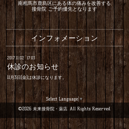
南相馬市鹿島区にある体の痛みを改善する
接骨院 ご予約優先となります
インフォメーション
2017
.
11
.
02 17:03
休診のお知らせ
11月3日(金)は休診になります。
Select Language
▼
©2026
未来接骨院・薬店
. All Rights Reserved.