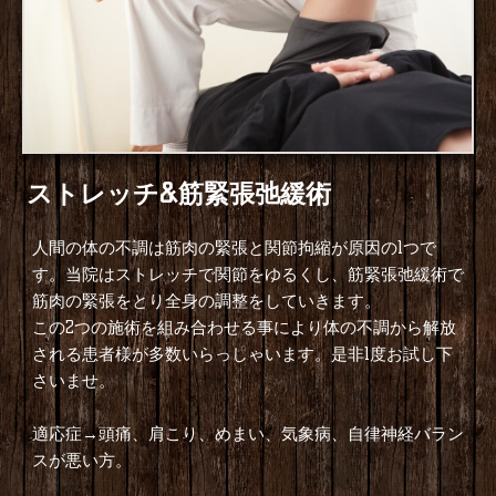
ストレッチ&筋緊張弛緩術
人間の体の不調は筋肉の緊張と関節拘縮が原因の1つで
す。当院はストレッチで関節をゆるくし、筋緊張弛緩術で
筋肉の緊張をとり全身の調整をしていきます。
この2つの施術を組み合わせる事により体の不調から解放
される患者様が多数いらっしゃいます。是非1度お試し下
さいませ。
適応症→頭痛、肩こり、めまい、気象病、自律神経バラン
スが悪い方。