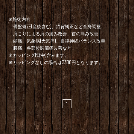
✳️施術内容
骨盤矯正(産後含む)、猫背矯正など全身調整
肩こりによる肩の痛み改善、首の痛み改善
頭痛、気象病(天気痛)、自律神経バランス改善
腰痛、各部位関節痛改善など
✳️カッピング(背中)含みます。
✳️カッピングなしの場合は3300円となります。
1